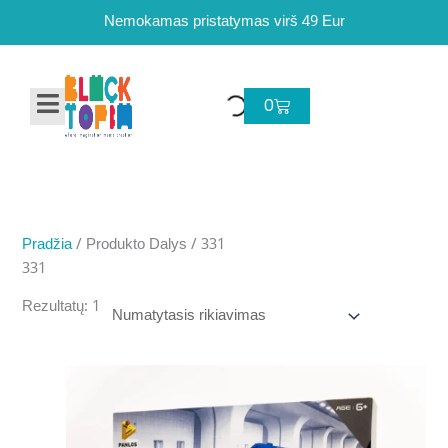
Pereiti
Nemokamas pristatymas virš 49 Eur
prie
turinio
Cart
0
Pradžia
/ Produkto Dalys / 331
331
Rezultatų: 1