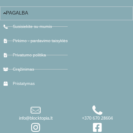
PAGALBA
Susisiekite su mumis
Pirkimo - pardavimo taisyklės
Privatumo politika
Grąžinimas
Pristatymas
info@blocktopia.lt
+370 670 28604