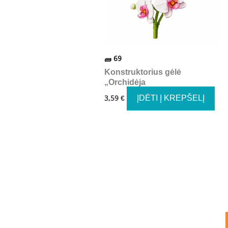
69
Konstruktorius gėlė
„Orchidėja
ĮDĖTI Į KREPŠELĮ
3,59
€