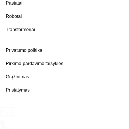
Pastatai
Robotai
Transformeriai
Privatumo politika
Pirkimo-pardavimo taisyklės
Grąžinimas
Pristatymas
info@blocktopia.lt
+370 670 28604