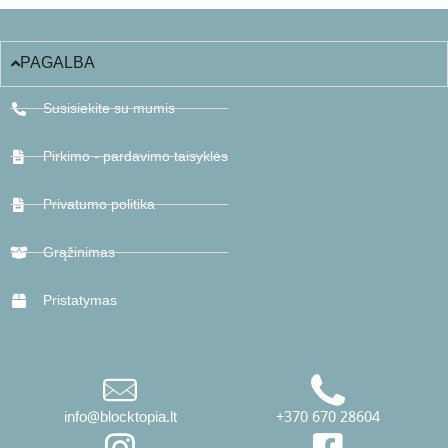
PAGALBA
Susisiekite su mumis
Pirkimo - pardavimo taisyklės
Privatumo politika
Grąžinimas
Pristatymas
info@blocktopia.lt
+370 670 28604