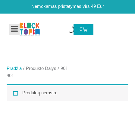
Pereiti
Nemokamas pristatymas virš 49 Eur
prie
turinio
Cart
0
Pradžia
/ Produkto Dalys / 901
901
Produktų nerasta.