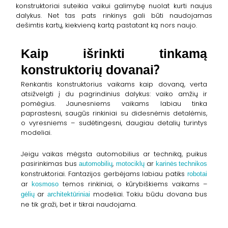
konstruktoriai suteikia vaikui galimybę nuolat kurti naujus
dalykus. Net tas pats rinkinys gali būti naudojamas
dešimtis kartų, kiekvieną kartą pastatant ką nors naujo.
Kaip išrinkti tinkamą
konstruktorių dovanai?
Renkantis konstruktorius vaikams kaip dovaną, verta
atsižvelgti į du pagrindinius dalykus: vaiko amžių ir
pomėgius. Jaunesniems vaikams labiau tinka
paprastesni, saugūs rinkiniai su didesnėmis detalėmis,
o vyresniems – sudėtingesni, daugiau detalių turintys
modeliai.
Jeigu vaikas mėgsta automobilius ar techniką, puikus
automobilių
motociklų
karinės technikos
pasirinkimas bus
,
ar
robotai
konstruktoriai. Fantazijos gerbėjams labiau patiks
kosmoso
ar
temos rinkiniai, o kūrybiškiems vaikams –
gėlių
architektūriniai
ar
modeliai. Tokiu būdu dovana bus
ne tik graži, bet ir tikrai naudojama.