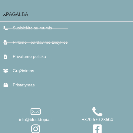
PAGALBA
Susisiekite su mumis
Pirkimo - pardavimo taisyklės
Privatumo politika
Grąžinimas
Pristatymas
info@blocktopia.lt
+370 670 28604