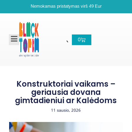
Pereiti
Nemokamas pristatymas virš 49 Eur
prie
turinio
Cart
0
Konstruktoriai vaikams –
geriausia dovana
gimtadieniui ar Kalėdoms
11 sausio, 2026