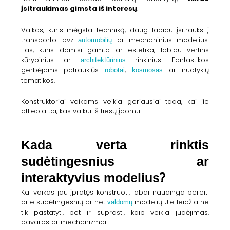
įsitraukimas gimsta iš interesų
.
Vaikas, kuris mėgsta techniką, daug labiau įsitrauks į
automobilių
transporto. pvz
ar mechaninius modelius.
Tas, kuris domisi gamta ar estetika, labiau vertins
architektūrinius
kūrybinius ar
rinkinius. Fantastikos
robotai
kosmosas
gerbėjams patrauklūs
,
ar nuotykių
tematikos.
Konstruktoriai vaikams veikia geriausiai tada, kai jie
atliepia tai, kas vaikui iš tiesų įdomu.
Kada verta rinktis
sudėtingesnius ar
interaktyvius modelius?
Kai vaikas jau įpratęs konstruoti, labai naudinga pereiti
valdomų
prie sudėtingesnių ar net
modelių. Jie leidžia ne
tik pastatyti, bet ir suprasti, kaip veikia judėjimas,
pavaros ar mechanizmai.