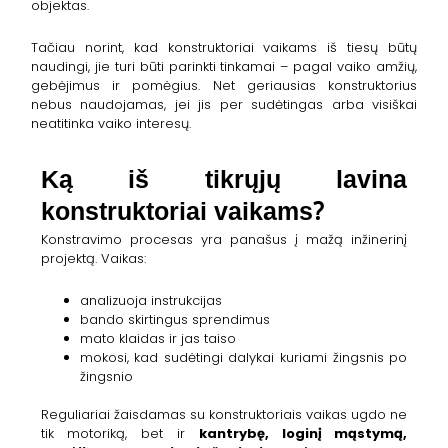
objektas.
Tačiau norint, kad konstruktoriai vaikams iš tiesų būtų
naudingi, jie turi būti parinkti tinkamai – pagal vaiko amžių,
gebėjimus ir pomėgius. Net geriausias konstruktorius
nebus naudojamas, jei jis per sudėtingas arba visiškai
neatitinka vaiko interesų.
Ką iš tikrųjų lavina
konstruktoriai vaikams?
Konstravimo procesas yra panašus į mažą inžinerinį
projektą. Vaikas:
analizuoja instrukcijas
bando skirtingus sprendimus
mato klaidas ir jas taiso
mokosi, kad sudėtingi dalykai kuriami žingsnis po
žingsnio
Reguliariai žaisdamas su konstruktoriais vaikas ugdo ne
tik motoriką, bet ir
kantrybę, loginį mąstymą,