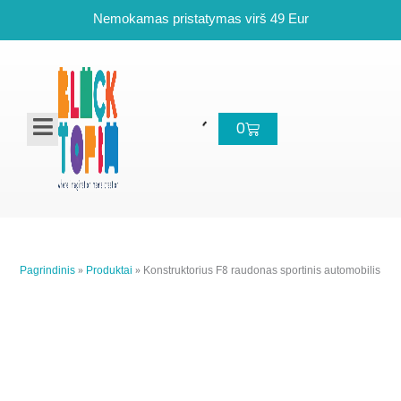
Pereiti
Nemokamas pristatymas virš 49 Eur
prie
turinio
Cart
0
Pagrindinis
»
Produktai
»
Konstruktorius F8 raudonas sportinis automobilis