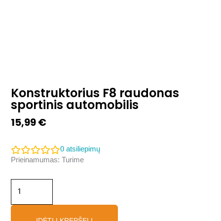
Konstruktorius F8 raudonas
sportinis automobilis
15,99
€
0
atsiliepimų
produkto
Prieinamumas:
Turime
kiekis:
Konstruktorius
F8
raudonas
sportinis