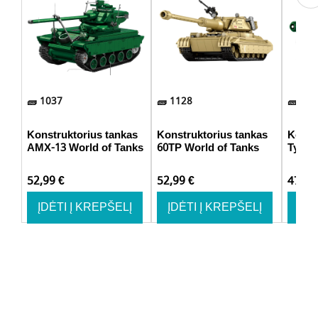
1037
1128
748
Konstruktorius tankas
Konstruktorius tankas
Konst
AMX-13 World of Tanks
60TP World of Tanks
Type 
52,99
€
52,99
€
47,9
ĮDĖTI Į KREPŠELĮ
ĮDĖTI Į KREPŠELĮ
ĮDĖ