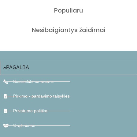
Populiaru
Nesibaigiantys žaidimai
PAGALBA
Susisiekite su mumis
Pirkimo - pardavimo taisyklės
Privatumo politika
Grąžinimas