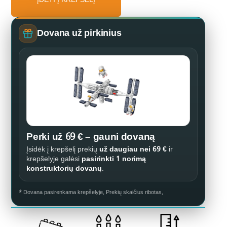
ĮDĖTI Į KREPŠELĮ
automobilis
Dovana už pirkinius
Perki už 69 € – gauni dovaną
Įsidėk į krepšelį prekių
už daugiau nei 69 €
ir
krepšelyje galėsi
pasirinkti 1 norimą
konstruktorių dovanų
.
* Dovana pasirenkama krepšelyje. Prekių skaičius ribotas.