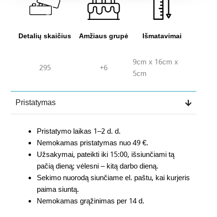
Detalių skaičius
Amžiaus grupė
Išmatavimai
9cm x 16cm x
295
+6
5cm
Pristatymas
Pristatymo laikas 1–2 d. d.
Nemokamas pristatymas nuo 49 €.
Užsakymai, pateikti iki 15:00, išsiunčiami tą
pačią dieną; vėlesni – kitą darbo dieną.
Sekimo nuorodą siunčiame el. paštu, kai kurjeris
paima siuntą.
Nemokamas grąžinimas per 14 d.