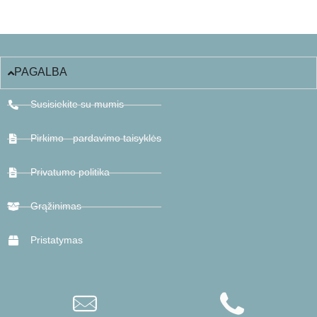
PAGALBA
Susisiekite su mumis
Pirkimo - pardavimo taisyklės
Privatumo politika
Grąžinimas
Pristatymas