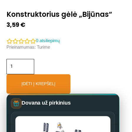
Konstruktorius gėlė „Bijūnas“
3,59
€
0
atsiliepimų
produkto
Prieinamumas:
Turime
kiekis:
Konstruktorius
gėlė
„Bijūnas“
ĮDĖTI Į KREPŠELĮ
Dovana už pirkinius