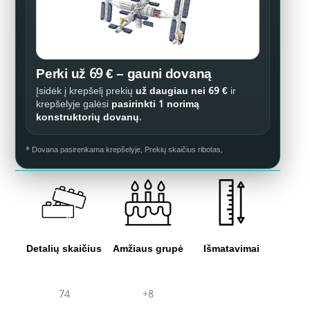
Perki už 69 € – gauni dovaną
Įsidėk į krepšelį prekių
už daugiau nei 69 €
ir
krepšelyje galėsi
pasirinkti 1 norimą
konstruktorių dovanų
.
* Dovana pasirenkama krepšelyje. Prekių skaičius ribotas.
Detalių skaičius
Amžiaus grupė
Išmatavimai
74
+8