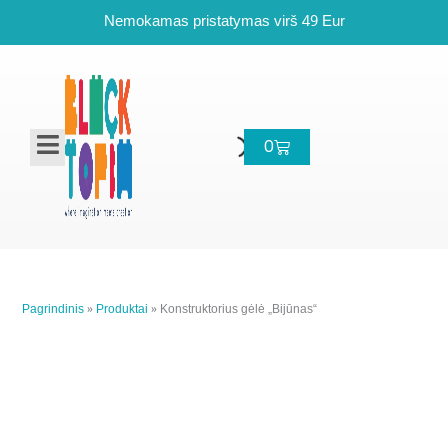
Pereiti
Nemokamas pristatymas virš 49 Eur
prie
turinio
Cart
0
Pagrindinis
»
Produktai
»
Konstruktorius gėlė „Bijūnas“