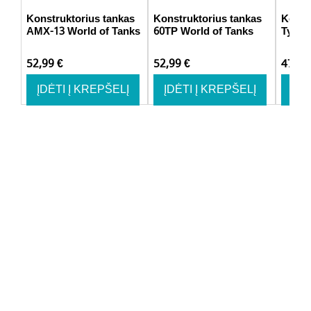
Konstruktorius tankas
Konstruktorius tankas
Konst
AMX-13 World of Tanks
60TP World of Tanks
Type 
52,99
€
52,99
€
47,9
ĮDĖTI Į KREPŠELĮ
ĮDĖTI Į KREPŠELĮ
ĮDĖ