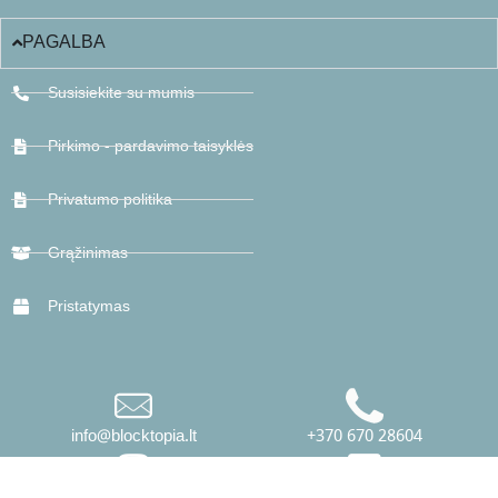
PAGALBA
Susisiekite su mumis
Pirkimo - pardavimo taisyklės
Privatumo politika
Grąžinimas
Pristatymas
info@blocktopia.lt
+370 670 28604