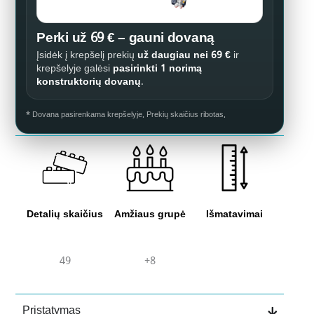
Perki už 69 € – gauni dovaną
Įsidėk į krepšelį prekių
už daugiau nei 69 €
ir
krepšelyje galėsi
pasirinkti 1 norimą
konstruktorių dovanų
.
* Dovana pasirenkama krepšelyje. Prekių skaičius ribotas.
Detalių skaičius
Amžiaus grupė
Išmatavimai
49
+8
Pristatymas