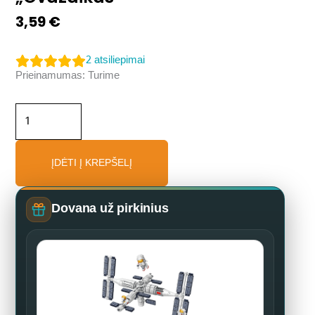
3,59
€
2
atsiliepimai
produkto
Prieinamumas:
Turime
kiekis:
Konstruktorius
gėlė
„Gvazdikas“
ĮDĖTI Į KREPŠELĮ
Dovana už pirkinius