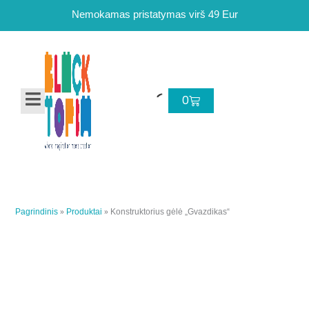
Pereiti
Nemokamas pristatymas virš 49 Eur
prie
turinio
Cart
0
Pagrindinis
»
Produktai
»
Konstruktorius gėlė „Gvazdikas“