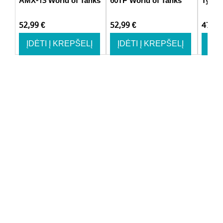
AMX-13 World of Tanks
60TP World of Tanks
Type 
52,99
€
52,99
€
47,9
ĮDĖTI Į KREPŠELĮ
ĮDĖTI Į KREPŠELĮ
ĮDĖ