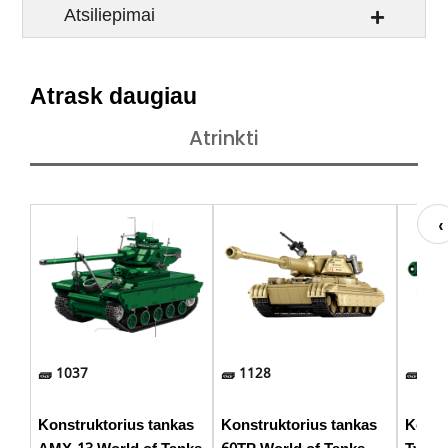
Atsiliepimai
Atrask daugiau
Atrinkti
1037
1128
748
Konstruktorius tankas
Konstruktorius tankas
Konst