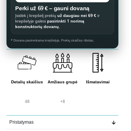
Perki už 69 € – gauni dovaną
Įsidėk į krepšelį prekių
už daugiau nei 69 €
ir
krepšelyje galėsi
pasirinkti 1 norimą
konstruktorių dovanų
.
* Dovana pasirenkama krepšelyje. Prekių skaičius ribotas.
Detalių skaičius
Amžiaus grupė
Išmatavimai
48
+8
Pristatymas