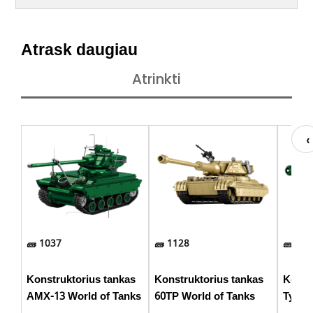
Atrask daugiau
Atrinkti
1037
1128
748
Konstruktorius tankas
Konstruktorius tankas
Konst
AMX-13 World of Tanks
60TP World of Tanks
Type 