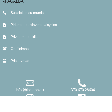
PAGALBA
Susisiekite su mumis
Pirkimo - pardavimo taisyklės
Privatumo politika
Grąžinimas
Pristatymas
info@blocktopia.lt
+370 670 28604
INSTAGRAM
FACEBOOK