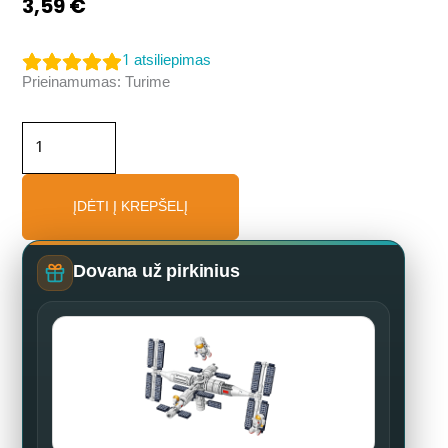
3,59
€
1
atsiliepimas
produkto
Prieinamumas:
Turime
kiekis:
Konstruktorius
gėlė
„Rožė“
ĮDĖTI Į KREPŠELĮ
Dovana už pirkinius