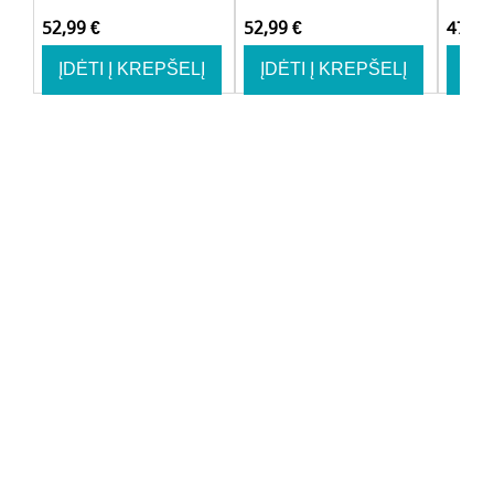
52,99
€
52,99
€
47,9
ĮDĖTI Į KREPŠELĮ
ĮDĖTI Į KREPŠELĮ
ĮDĖ