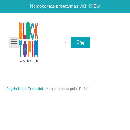
Pereiti
Nemokamas pristatymas virš 49 Eur
prie
turinio
Cart
0
Pagrindinis
»
Produktai
»
Konstruktorius gėlė „Rožė“