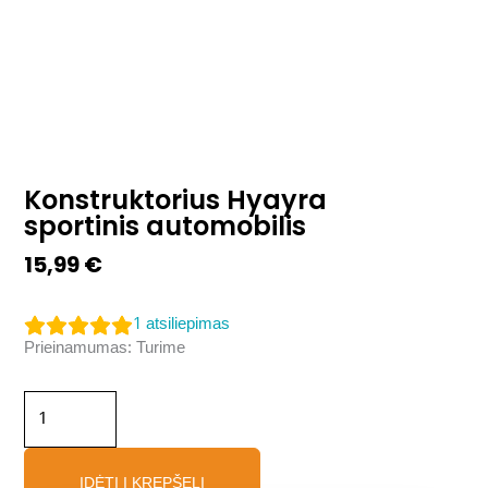
Konstruktorius Hyayra
sportinis automobilis
15,99
€
1
atsiliepimas
produkto
Prieinamumas:
Turime
kiekis:
Konstruktorius
Hyayra
sportinis
automobilis
ĮDĖTI Į KREPŠELĮ