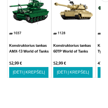
1037
1128
748
Konstruktorius tankas
Konstruktorius tankas
Konst
AMX-13 World of Tanks
60TP World of Tanks
Type 
52,99
€
52,99
€
47,9
ĮDĖTI Į KREPŠELĮ
ĮDĖTI Į KREPŠELĮ
ĮDĖ