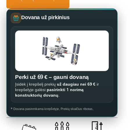
Dovana už pirkinius
Perki už 69 € – gauni dovaną
Įsidėk į krepšelį prekių
už daugiau nei 69 €
ir
krepšelyje galėsi
pasirinkti 1 norimą
konstruktorių dovanų
.
* Dovana pasirenkama krepšelyje. Prekių skaičius ribotas.