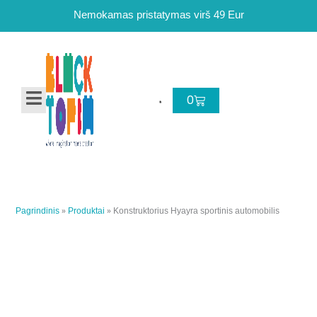
Pereiti
Nemokamas pristatymas virš 49 Eur
prie
turinio
Cart
0
Pagrindinis
»
Produktai
»
Konstruktorius Hyayra sportinis automobilis