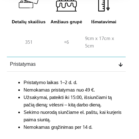
Detalių skaičius
Amžiaus grupė
Išmatavimai
9cm x 17cm x
351
+6
5cm
Pristatymas
Pristatymo laikas 1–2 d. d.
Nemokamas pristatymas nuo 49 €.
Užsakymai, pateikti iki 15:00, išsiunčiami tą
pačią dieną; vėlesni – kitą darbo dieną.
Sekimo nuorodą siunčiame el. paštu, kai kurjeris
paima siuntą.
Nemokamas grąžinimas per 14 d.