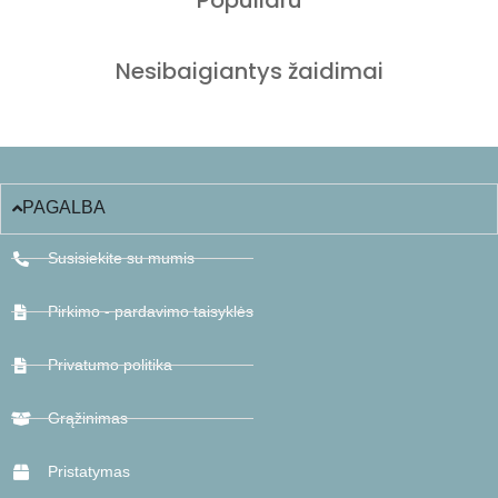
Nesibaigiantys žaidimai
PAGALBA
Susisiekite su mumis
Pirkimo - pardavimo taisyklės
Privatumo politika
Grąžinimas
Pristatymas