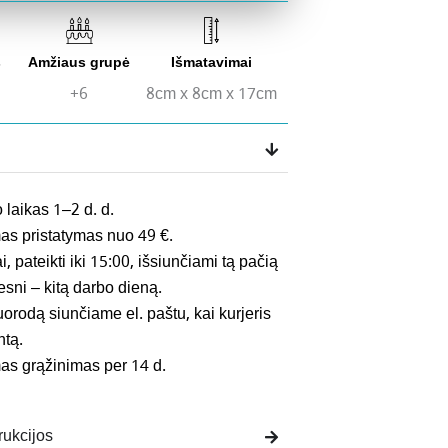
s
Amžiaus grupė
Išmatavimai
+6
8cm x 8cm x 17cm
 laikas 1–2 d. d.
 pristatymas nuo 49 €.
 pateikti iki 15:00, išsiunčiami tą pačią
esni – kitą darbo dieną.
rodą siunčiame el. paštu, kai kurjeris
ntą.
 grąžinimas per 14 d.
rukcijos