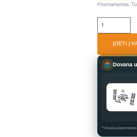
produkto
Prieinamumas:
Tu
kiekis:
Konstruktorius
Kosmetikos
parduotuvė
ĮDĖTI Į 
Dovana už
* Dovana pasirenkama k