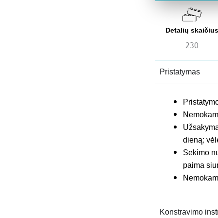
Detalių skaičiu
230
Pristatymas
Pristatymo
Nemokamas
Užsakymai,
dieną; vėl
Sekimo nuo
paima siu
Nemokamas
Konstravimo inst