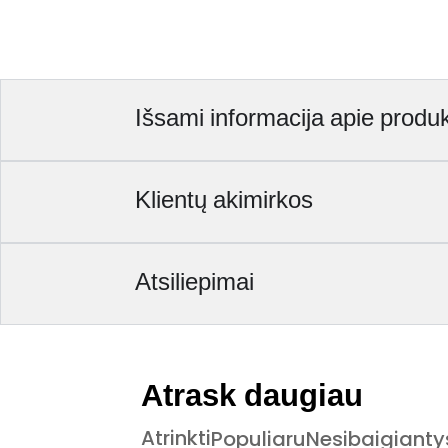
Išsami informacija apie produ
Klientų akimirkos
Atsiliepimai
Atrask daugiau
Atrinkti
Populiaru
Nesibaigianty