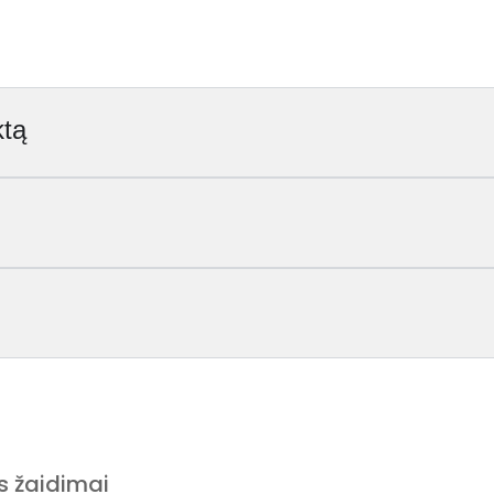
ktą
s žaidimai