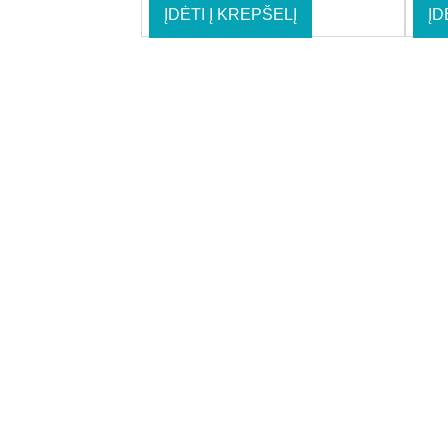
ĮDĖTI Į KREPŠELĮ
ĮD