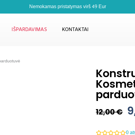
Nemokamas pristatymas virš 49 Eur
IŠPARDAVIMAS
KONTAKTAI
parduotuvė
Konstr
Kosmet
parduo
9
Or
12,00
€
Pr
W
12
0
at