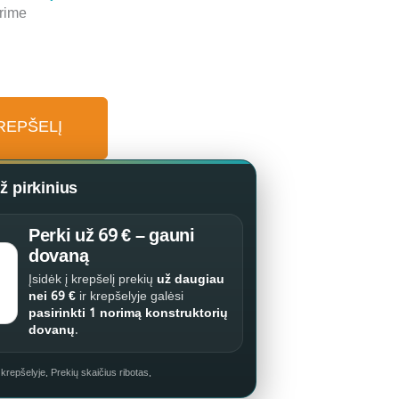
rime
KREPŠELĮ
 pirkinius
Perki už 69 € – gauni
dovaną
Įsidėk į krepšelį prekių
už daugiau
nei 69 €
ir krepšelyje galėsi
pasirinkti 1 norimą konstruktorių
dovanų
.
repšelyje. Prekių skaičius ribotas.