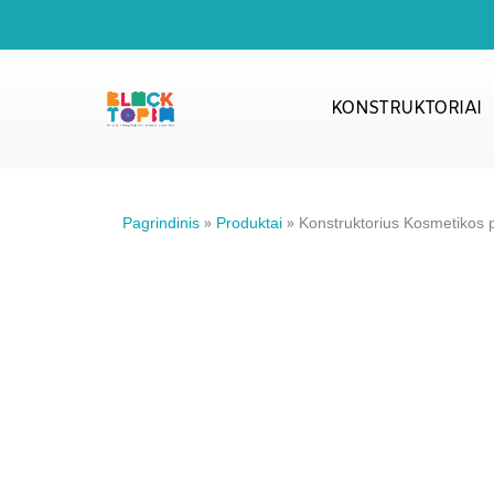
Pereiti
prie
turinio
KONSTRUKTORIAI
Pagrindinis
»
Produktai
»
Konstruktorius Kosmetikos 