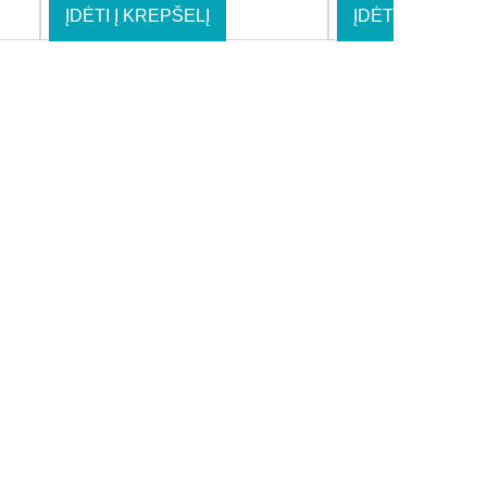
ĮDĖTI Į KREPŠELĮ
ĮDĖTI Į KREPŠE