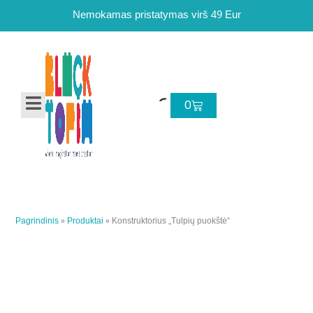
Pereiti
Nemokamas pristatymas virš 49 Eur
prie
turinio
Cart
0
Pagrindinis
»
Produktai
»
Konstruktorius „Tulpių puokštė“