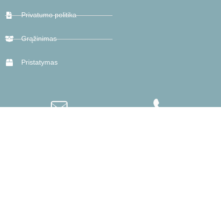
Privatumo politika
Grąžinimas
Pristatymas
info@blocktopia.lt
+370 670 28604
INSTAGRAM
FACEBOOK