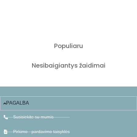
Populiaru
Nesibaigiantys žaidimai
PAGALBA
Susisiekite su mumis
Pirkimo - pardavimo taisyklės