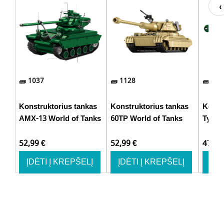
1037
1128
748
Konstruktorius tankas
Konstruktorius tankas
Konst
AMX-13 World of Tanks
60TP World of Tanks
Type 
52,99
€
52,99
€
47,9
ĮDĖTI Į KREPŠELĮ
ĮDĖTI Į KREPŠELĮ
ĮDĖ