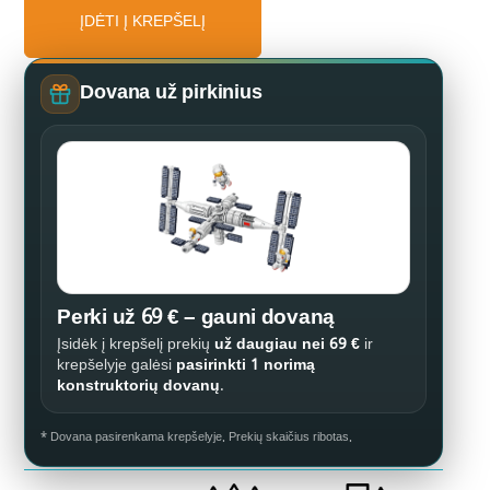
ĮDĖTI Į KREPŠELĮ
Dovana už pirkinius
Perki už 69 € – gauni dovaną
Įsidėk į krepšelį prekių
už daugiau nei 69 €
ir
krepšelyje galėsi
pasirinkti 1 norimą
konstruktorių dovanų
.
* Dovana pasirenkama krepšelyje. Prekių skaičius ribotas.