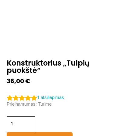
Konstruktorius „Tulpių
puokštė“
36,00
€
1
atsiliepimas
produkto
Prieinamumas:
Turime
kiekis:
Konstruktorius
„Tulpių
puokštė“