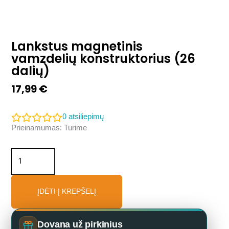
Lankstus magnetinis
vamzdelių konstruktorius (26
dalių)
17,99
€
0
atsiliepimų
produkto
Prieinamumas:
Turime
kiekis:
Lankstus
magnetinis
vamzdelių
konstruktorius
ĮDĖTI Į KREPŠELĮ
(26
dalių)
Dovana už pirkinius