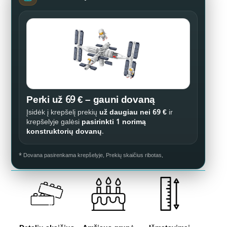
Perki už 69 € – gauni dovaną
Įsidėk į krepšelį prekių
už daugiau nei 69 €
ir
krepšelyje galėsi
pasirinkti 1 norimą
konstruktorių dovanų
.
* Dovana pasirenkama krepšelyje. Prekių skaičius ribotas.