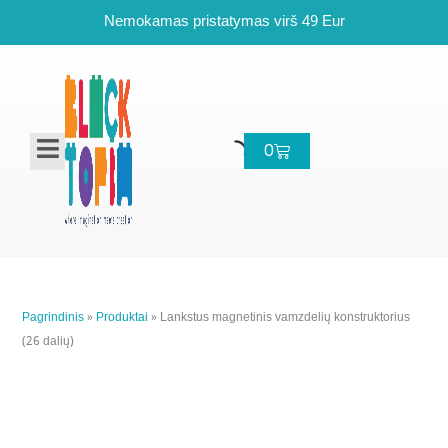
Pereiti
Nemokamas pristatymas virš 49 Eur
prie
turinio
Cart
0
Pagrindinis
»
Produktai
»
Lankstus magnetinis vamzdelių konstruktorius
(26 dalių)