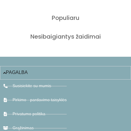
Populiaru
Nesibaigiantys žaidimai
PAGALBA
Susisiekite su mumis
Pirkimo - pardavimo taisyklės
Privatumo politika
Grąžinimas