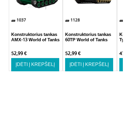
1037
1128
748
Konstruktorius tankas
Konstruktorius tankas
Konst
AMX-13 World of Tanks
60TP World of Tanks
Type 
52,99
€
52,99
€
47,9
ĮDĖTI Į KREPŠELĮ
ĮDĖTI Į KREPŠELĮ
ĮDĖ