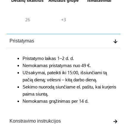
Detalių skaičius
Amžiaus grupė
Išmatavimai
26
+3
Pristatymas
Pristatymo laikas 1–2 d. d.
Nemokamas pristatymas nuo 49 €.
Užsakymai, pateikti iki 15:00, išsiunčiami tą
pačią dieną; vėlesni – kitą darbo dieną.
Sekimo nuorodą siunčiame el. paštu, kai kurjeris
paima siuntą.
Nemokamas grąžinimas per 14 d.
Konstravimo instrukcijos