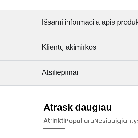
Išsami informacija apie produ
Klientų akimirkos
Atsiliepimai
Atrask daugiau
Atrinkti
Populiaru
Nesibaigianty