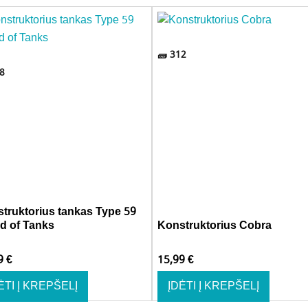
312
8
truktorius tankas Type 59
d of Tanks
Konstruktorius Cobra
99
€
15,99
€
ĖTI Į KREPŠELĮ
ĮDĖTI Į KREPŠELĮ