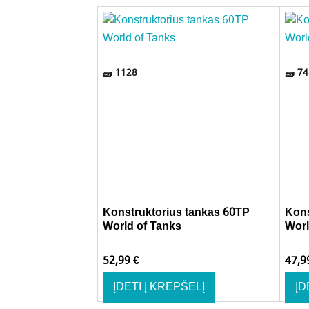
1128
74
s tankas AMX-13
Konstruktorius tankas 60TP
Kons
World of Tanks
Worl
52,99
€
47,
ŠELĮ
ĮDĖTI Į KREPŠELĮ
ĮD