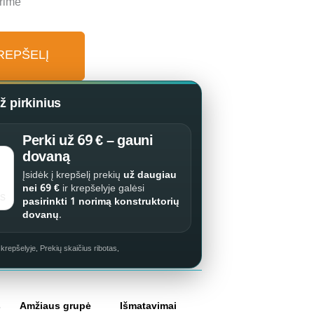
rime
KREPŠELĮ
 pirkinius
Perki už 69 € – gauni
dovaną
Įsidėk į krepšelį prekių
už daugiau
nei 69 €
ir krepšelyje galėsi
pasirinkti 1 norimą konstruktorių
dovanų
.
repšelyje. Prekių skaičius ribotas.
s
Amžiaus grupė
Išmatavimai