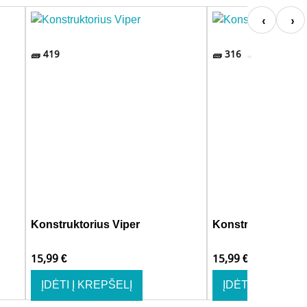
419
316
Konstruktorius Viper
Konstruktorius D
15,99
€
15,99
€
ĮDĖTI Į KREPŠELĮ
ĮDĖTI Į KREPŠE