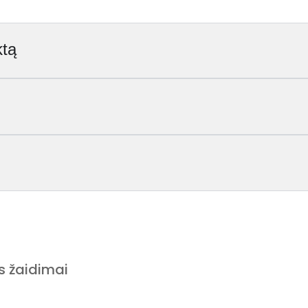
ktą
s žaidimai