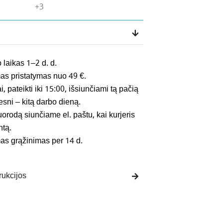
+3
 laikas 1–2 d. d.
 pristatymas nuo 49 €.
 pateikti iki 15:00, išsiunčiami tą pačią
esni – kitą darbo dieną.
rodą siunčiame el. paštu, kai kurjeris
ntą.
 grąžinimas per 14 d.
rukcijos