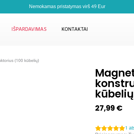
Nemokamas pristatymas virš 49 Eur
IŠPARDAVIMAS
KONTAKTAI
ktorius (100 kūbelių)
Magneti
konstru
kūbelių
27,99
€
1
at