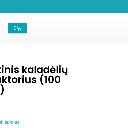
Cart
0
nis kaladėlių
ktorius (100
)
siliepimas