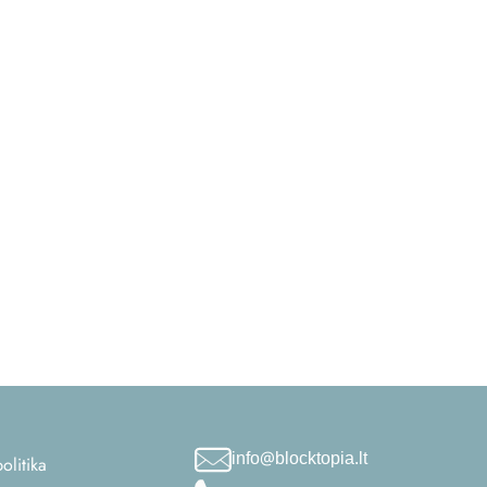
info@blocktopia.lt
olitika