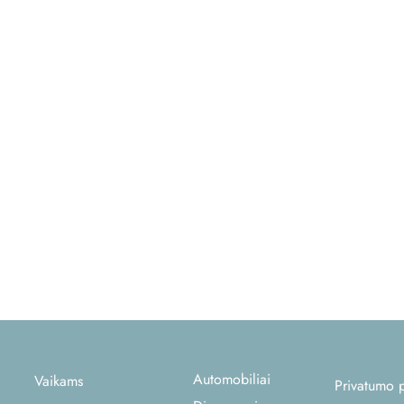
Automobiliai
Vaikams
Privatumo p