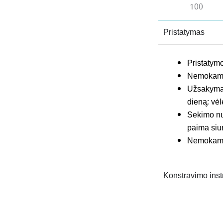
100
Pristatymas
Pristatymo
Nemokamas
Užsakymai,
dieną; vėl
Sekimo nuo
paima siu
Nemokamas
Konstravimo inst