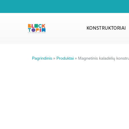
Pereiti
prie
turinio
KONSTRUKTORIAI
Pagrindinis
»
Produktai
»
Magnetinis kaladėlių konstru