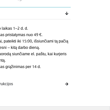
 laikas 1–2 d. d.
 pristatymas nuo 49 €.
 pateikti iki 15:00, išsiunčiami tą pačią
esni – kitą darbo dieną.
rodą siunčiame el. paštu, kai kurjeris
ntą.
 grąžinimas per 14 d.
rukcijos