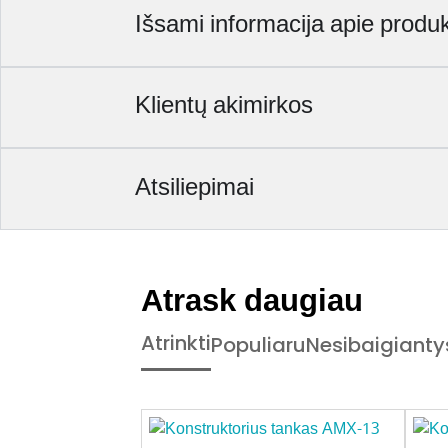
Išsami informacija apie produ
Klientų akimirkos
Atsiliepimai
Atrask daugiau
Atrinkti
Populiaru
Nesibaigianty