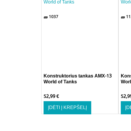
1037
11
Konstruktorius tankas AMX-13
Kons
World of Tanks
Worl
52,99
€
52,
ĮDĖTI Į KREPŠELĮ
ĮD