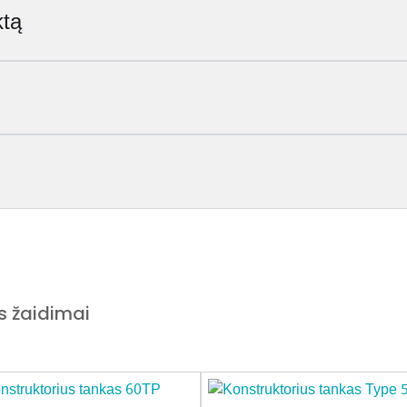
ktą
s žaidimai