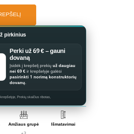
KREPŠELĮ
 pirkinius
Perki už 69 € – gauni
dovaną
Įsidėk į krepšelį prekių
už daugiau
nei 69 €
ir krepšelyje galėsi
pasirinkti 1 norimą konstruktorių
dovanų
.
repšelyje. Prekių skaičius ribotas.
s
Amžiaus grupė
Išmatavimai
+3