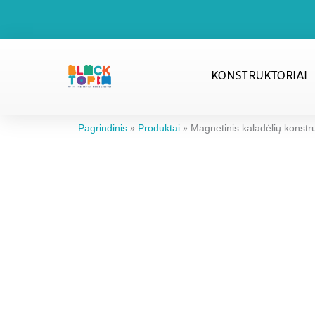
Pereiti
prie
turinio
KONSTRUKTORIAI
Pagrindinis
»
Produktai
»
Magnetinis kaladėlių konstru