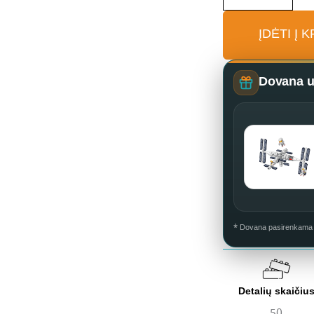
konstruktorius
ĮDĖTI Į 
(50
dalių)
Dovana už
* Dovana pasirenkama k
Detalių skaičiu
50