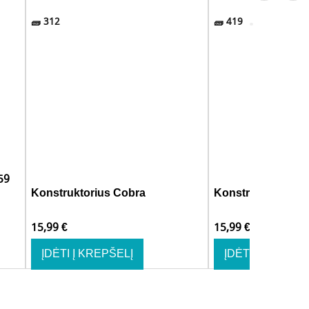
312
419
59
Konstruktorius Cobra
Konstruktorius Vi
15,99
€
15,99
€
ĮDĖTI Į KREPŠELĮ
ĮDĖTI Į KREPŠE