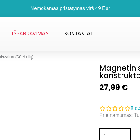
Nemokamas pristatymas virš 49 Eur
IŠPARDAVIMAS
KONTAKTAI
ktorius (50 dalių)
Magnetinis
konstrukto
27,99
€
0
at
produkto
Prieinamumas:
Tu
kiekis:
Magnetinis
kaladėlių