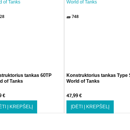
28
748
truktorius tankas 60TP
Konstruktorius tankas Type 
d of Tanks
World of Tanks
99
€
47,99
€
ĖTI Į KREPŠELĮ
ĮDĖTI Į KREPŠELĮ