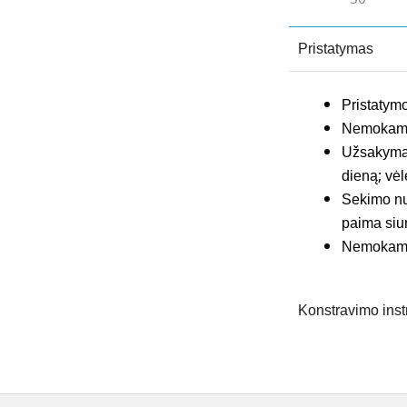
Pristatymas
Pristatymo
Nemokamas
Užsakymai,
dieną; vėl
Sekimo nuo
paima siu
Nemokamas
Konstravimo inst