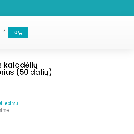
Cart
0
 kaladėlių
rius (50 dalių)
siliepimų
rime