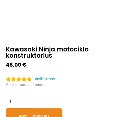
Kawasaki Ninja motociklo
konstruktorius
48,00
€
1
atsiliepimas
produkto
Prieinamumas:
Turime
kiekis:
Kawasaki
Ninja
motociklo
konstruktorius