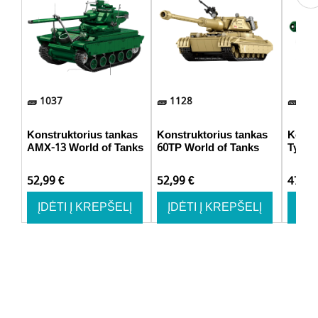
1037
1128
748
Konstruktorius tankas
Konstruktorius tankas
Konst
AMX-13 World of Tanks
60TP World of Tanks
Type 
52,99
€
52,99
€
47,9
ĮDĖTI Į KREPŠELĮ
ĮDĖTI Į KREPŠELĮ
ĮDĖ