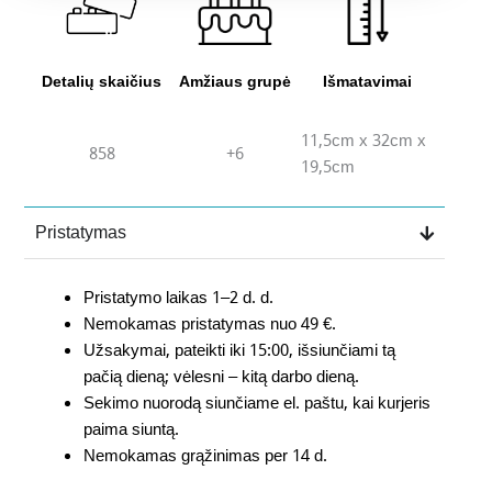
Detalių skaičius
Amžiaus grupė
Išmatavimai
11,5cm x 32cm x
858
+6
19,5cm
Pristatymas
Pristatymo laikas 1–2 d. d.
Nemokamas pristatymas nuo 49 €.
Užsakymai, pateikti iki 15:00, išsiunčiami tą
pačią dieną; vėlesni – kitą darbo dieną.
Sekimo nuorodą siunčiame el. paštu, kai kurjeris
paima siuntą.
Nemokamas grąžinimas per 14 d.