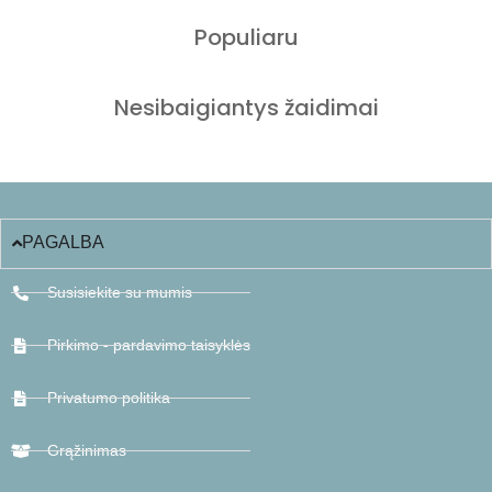
Populiaru
Nesibaigiantys žaidimai
PAGALBA
Susisiekite su mumis
Pirkimo - pardavimo taisyklės
Privatumo politika
Grąžinimas