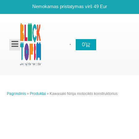
Pereiti
Nemokamas pristatymas virš 49 Eur
prie
turinio
Cart
0
Pagrindinis
»
Produktai
»
Kawasaki Ninja motociklo konstruktorius