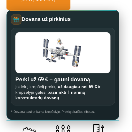
ĮDĖTI Į KREPŠELĮ
Dovana už pirkinius
Perki už 69 € – gauni dovaną
Įsidėk į krepšelį prekių
už daugiau nei 69 €
ir
krepšelyje galėsi
pasirinkti 1 norimą
konstruktorių dovanų
.
* Dovana pasirenkama krepšelyje. Prekių skaičius ribotas.